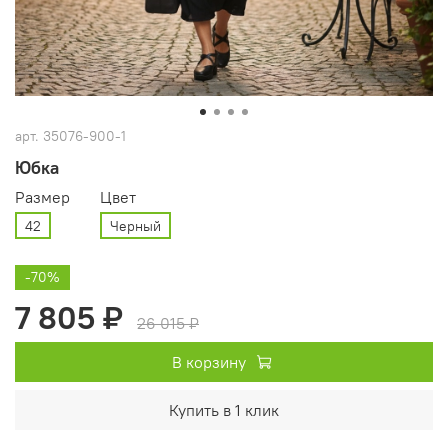
арт.
35076-900-1
Юбка
Размер
Цвет
42
Черный
-70%
7 805 ₽
26 015 ₽
В корзину
Купить в 1 клик