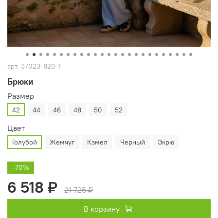
арт.
37023-820-1
Брюки
Размер
42
44
46
48
50
52
Цвет
Голубой
Жемчуг
Кэмел
Черный
Экрю
-70%
6 518 ₽
21 725 ₽
В корзину