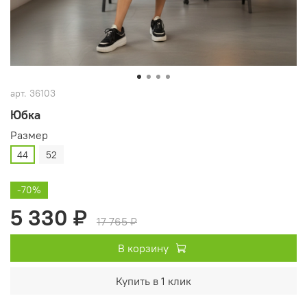
арт.
36103
Юбка
Размер
44
52
-70%
5 330 ₽
17 765 ₽
В корзину
Купить в 1 клик