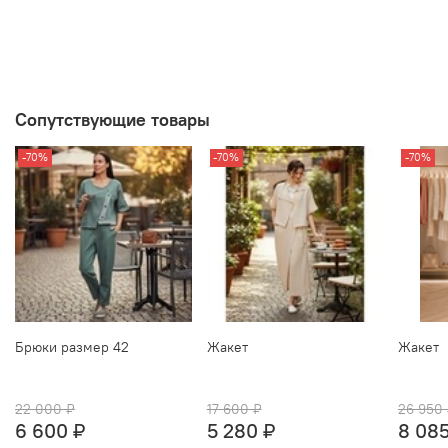
Сопутствующие товары
-70%
-70%
-70%
Брюки размер 42
Жакет
Жакет
22 000 ₽
17 600 ₽
26 950
6 600 ₽
5 280 ₽
8 085